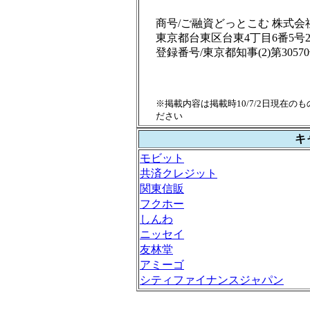
商号/ご融資どっとこむ 株式会
東京都台東区台東4丁目6番5号
登録番号/東京都知事(2)第3057
※掲載内容は掲載時10/7/2日現在
ださい
キ
モビット
共済クレジット
関東信販
フクホー
しんわ
ニッセイ
友林堂
アミーゴ
シティファイナンスジャパン