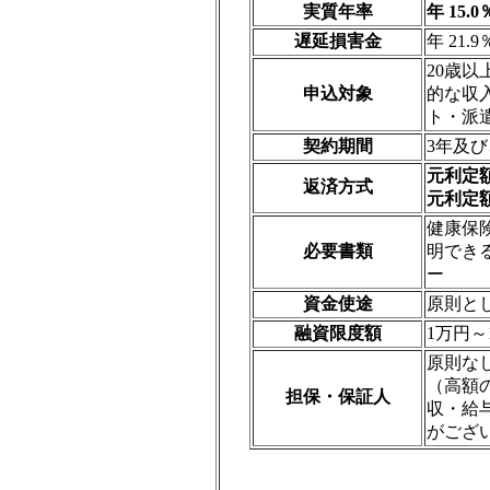
実質年率
年 15.0
遅延損害金
年 21.9
20歳以
申込対象
的な収
ト・派
契約期間
3年及
元利定
返済方式
元利定
健康保
必要書類
明でき
ー
資金使途
原則と
融資限度額
1万円～
原則な
（高額
担保・保証人
収・給
がござ